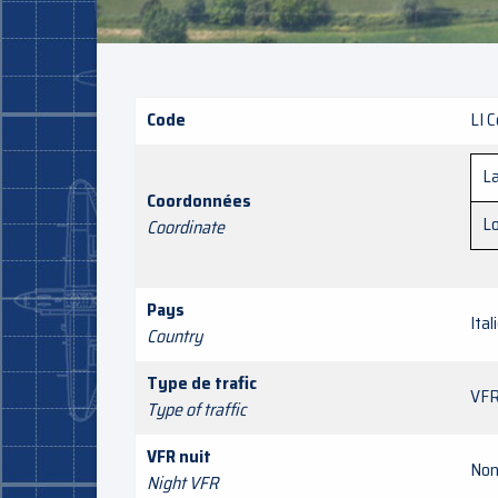
Code
LI C
La
Coordonnées
L
Coordinate
Pays
Ital
Country
Type de trafic
VF
Type of traffic
VFR nuit
Non
Night VFR