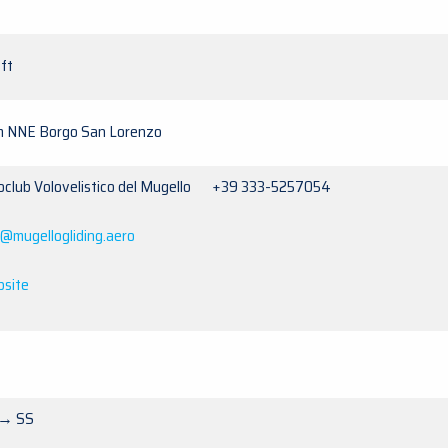
 ft
m NNE Borgo San Lorenzo
oclub Volovelistico del Mugello +39 333-5257054
o@mugellogliding.aero
site
 → SS