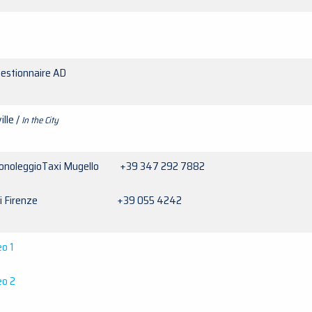
Gestionnaire AD
ille /
In the City
onoleggioTaxi Mugello +39 347 292 7882
xi Firenze +39 055 4242
eo 1
eo 2