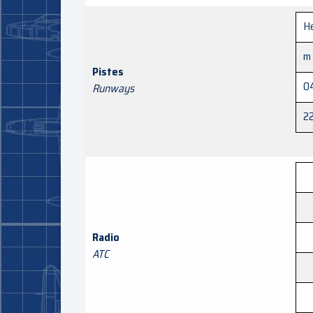
He
m
Pistes
0
Runways
2
Radio
ATC