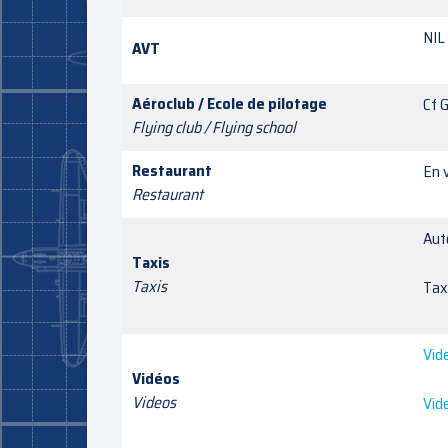
NIL
AVT
Aéroclub / Ecole de pilotage
Cf 
Flying club / Flying school
Restaurant
En v
Restaurant
Aut
Taxis
Taxis
Ta
Vid
Vidéos
Videos
Vid