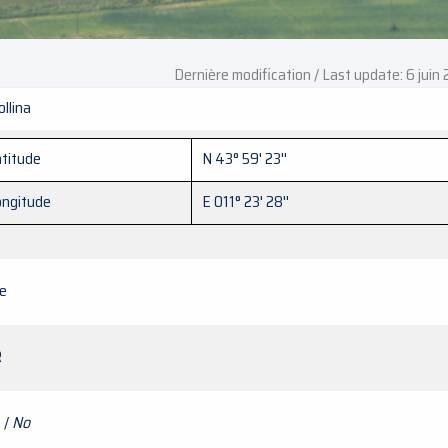
Dernière modification / Last update: 6 juin
ollina
titude
N 43° 59' 23''
ongitude
E 011° 23' 28''
ie
R
 /
No