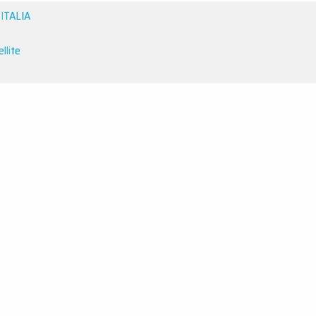
 ITALIA
llite