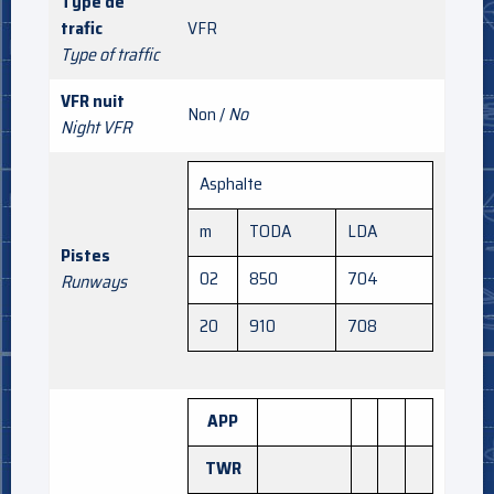
Type de
trafic
VFR
Type of traffic
VFR nuit
Non /
No
Night VFR
Asphalte
m
TODA
LDA
Pistes
02
850
704
Runways
20
910
708
APP
TWR