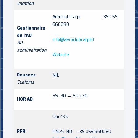
varation
Aeroclub Carpi +39 059
660080
Gestionnaire
de l'AD
info@aeroclubcarpi.it
AD
administration
Website
Douanes
NIL
Customs
SS -30 → SR +30
HOR AD
Oui
/ Yes
PPR
PN 24 HR +39 059 660080