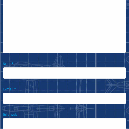
Nom
*
E-mail
*
Site web