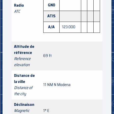
GND
Radio
ATC
ATIS
A/A
123.000
Altitude de
référence
69 ft
Reference
elevation
Distance de
la ville
11 NM N Modena
Distance of
the city
Déclinaison
Magnetic
1° E