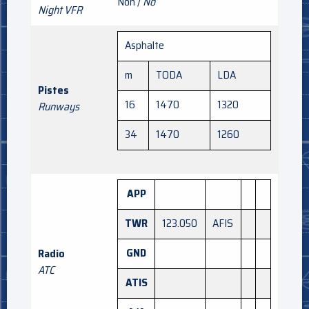
Non /
No
Night VFR
Asphalte
m
TODA
LDA
Pistes
16
1470
1320
Runways
34
1470
1260
APP
TWR
123.050
AFIS
GND
Radio
ATC
ATIS