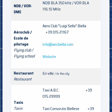
NDB BLA 350 kHz / VOR BLA
NDB / VOR-
116.10 MHz
DME
Aero Club "Luigi Sella" Biella
Aéroclub /
+39 015 21167
Ecole de
pilotage
info@aecbiella.com
Flying club /
Flying school
Website
Restaurant
En ville
/ In the city
Restaurant
Taxi A.B.C. +39
015 29999
Taxis
Taxis
Taxi Consorzio Biellese +39