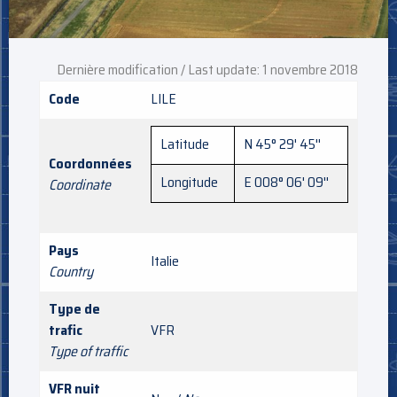
Dernière modification / Last update: 1 novembre 2018
Code
LILE
Latitude
N 45° 29' 45''
Coordonnées
Longitude
E 008° 06' 09''
Coordinate
Pays
Italie
Country
Type de
trafic
VFR
Type of traffic
VFR nuit