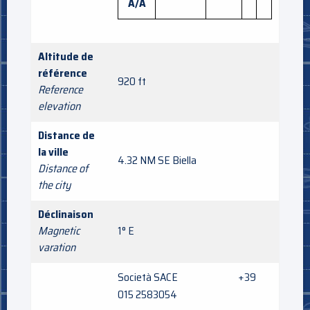
A/A
Altitude de
référence
920 ft
Reference
elevation
Distance de
la ville
4.32 NM SE Biella
Distance of
the city
Déclinaison
Magnetic
1° E
varation
Società SACE +39
015 2583054