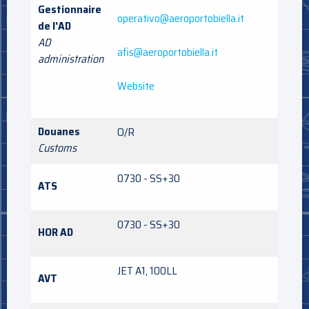
Gestionnaire
operativo@aeroportobiella.it
de l'AD
AD
afis@aeroportobiella.it
administration
Website
Douanes
O/R
Customs
0730 - SS+30
ATS
0730 - SS+30
HOR AD
JET A1, 100LL
AVT