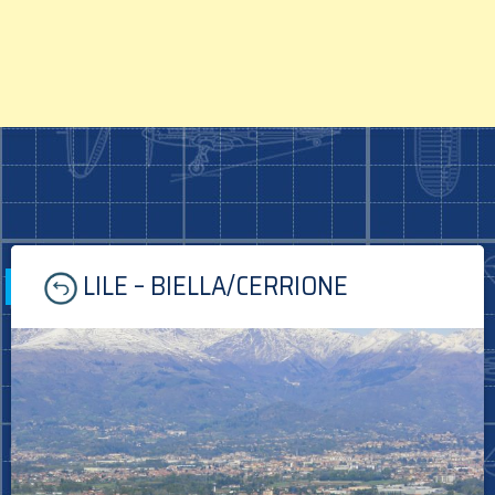
Skip
LILE – BIELLA/CERRIONE
to
content