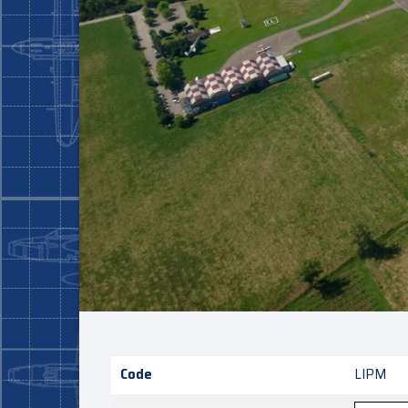
Code
LIPM