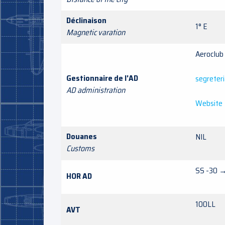
Déclinaison
1° E
Magnetic varation
Aeroc
Gestionnaire de l'AD
segreter
AD administration
Website
Douanes
NIL
Customs
SS -30 
HOR AD
100LL
AVT