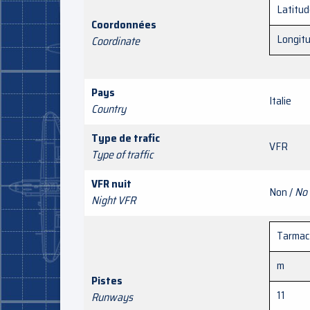
Latitu
Coordonnées
Longit
Coordinate
Pays
Italie
Country
Type de trafic
VFR
Type of traffic
VFR nuit
Non /
No
Night VFR
Tarmac
m
Pistes
11
Runways