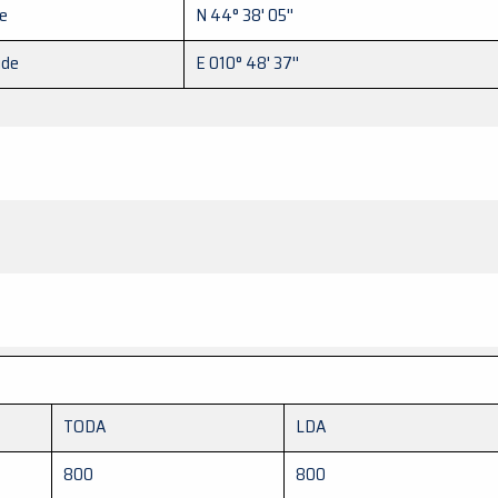
de
N 44° 38' 05''
ude
E 010° 48' 37''
TODA
LDA
800
800