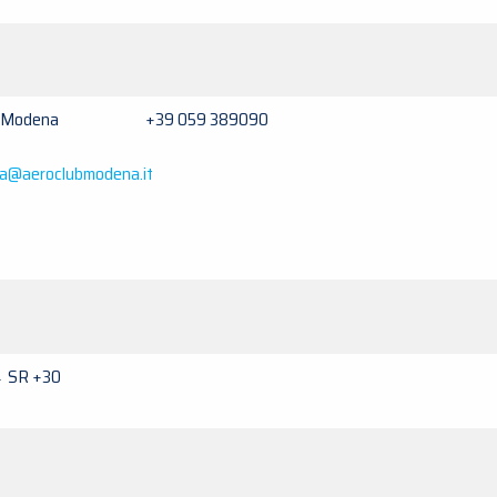
lub Modena +39 059 389090
ia@aeroclubmodena.it
→ SR +30