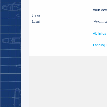
Vous deve
Liens
Links
You must 
AD Infos
Landing 