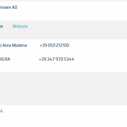
onnaire AD
tante
Website
xi Area Modena +39 059 212100
RUBIERA +39 347 970 5344
IA