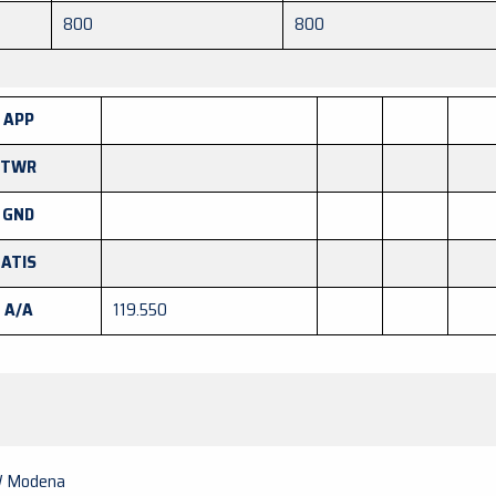
800
800
APP
TWR
GND
ATIS
A/A
119.550
W Modena