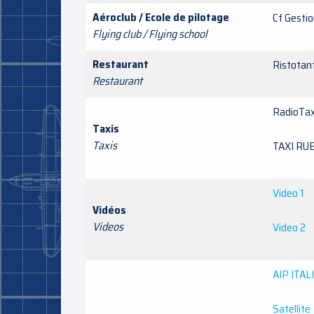
Aéroclub / Ecole de pilotage
Cf Gesti
Flying club / Flying school
Restaurant
Risto
Restaurant
RadioTa
Taxis
Taxis
TAXI 
Video 1
Vidéos
Videos
Video 2
AIP ITAL
Satellite