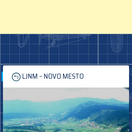
Skip
LJNM – NOVO MESTO
to
content