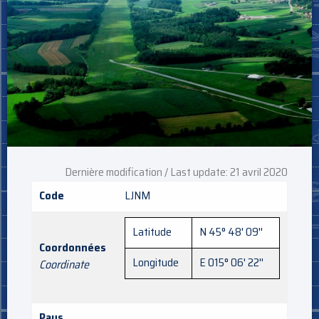
Dernière modification / Last update: 21 avril 2020
Code
LJNM
Latitude
N 45° 48' 09''
Coordonnées
Longitude
E 015° 06' 22''
Coordinate
Pays