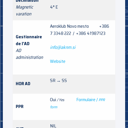
Déclinaison
Magnetic
4° E
varation
Aeroklub Novo mesto +386
7 3348 222 / +386 41987123
Gestionnaire
de l'AD
info@aknm.si
AD
administration
Website
SR → SS
HOR AD
Oui
Formulaire /
/ Yes
PPR
PPR
form
NIL