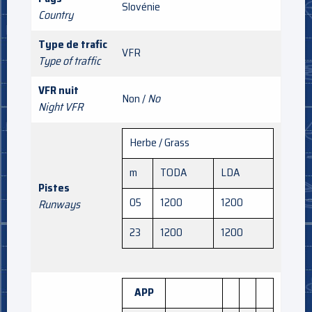
Slovénie
Country
Type de trafic
VFR
Type of traffic
VFR nuit
Non /
No
Night VFR
Herbe / Grass
m
TODA
LDA
Pistes
05
1200
1200
Runways
23
1200
1200
APP