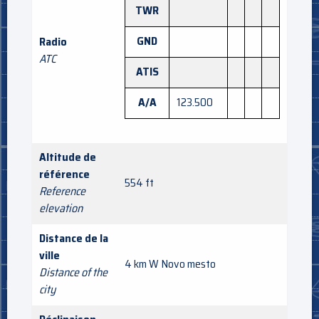
TWR
GND
Radio
ATC
ATIS
A/A
123.500
Altitude de
référence
554 ft
Reference
elevation
Distance de la
ville
4 km W Novo mesto
Distance of the
city