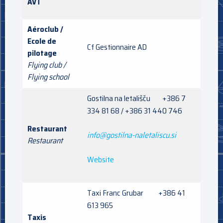
AVT
Aéroclub /
Ecole de
Cf Gestionnaire AD
pilotage
Flying club /
Flying school
Gostilna na letališču +386 7
334 81 68 / +386 31 440 746
Restaurant
info@gostilna-naletaliscu.si
Restaurant
Website
Taxi Franc Grubar +386 41
613 965
Taxis