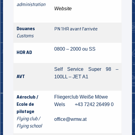
administration
Website
Douanes
PN 1HR avant l'arrivée
Customs
0800 – 2000 ou SS
HOR AD
Self Service Super 98 –
AVT
100LL – JET A1
Aéroclub /
Fliegerclub Weiße Möwe
Ecole de
Wels +43 7242 26499 0
pilotage
Flying club /
office@wmw.at
Flying school