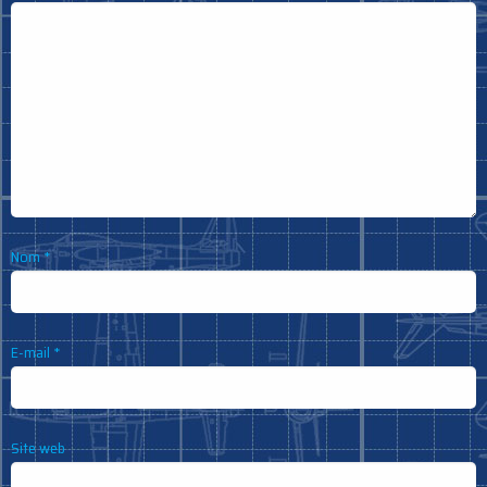
Nom
*
E-mail
*
Site web