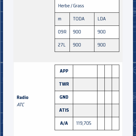
Herbe / Grass
m
TODA
LDA
09R
900
900
27L
900
900
APP
TWR
GND
Radio
ATC
ATIS
A/A
119,705