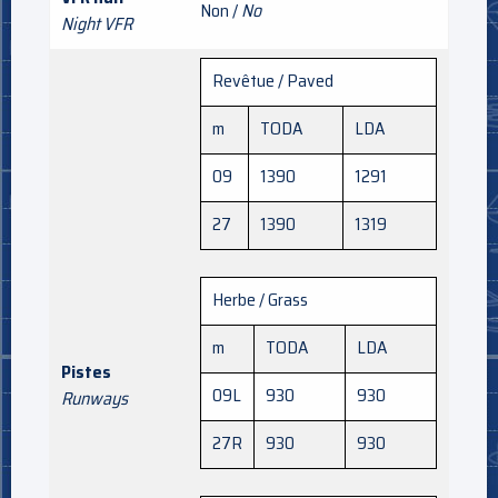
Non /
No
Night VFR
Revêtue / Paved
m
TODA
LDA
09
1390
1291
27
1390
1319
Herbe / Grass
m
TODA
LDA
Pistes
09L
930
930
Runways
27R
930
930