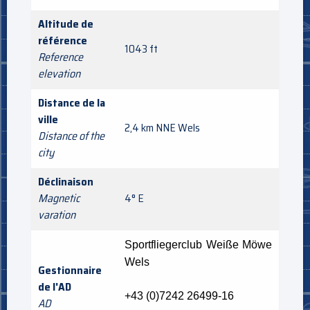
Altitude de
référence
1043 ft
Reference
elevation
Distance de la
ville
2,4 km NNE Wels
Distance of the
city
Déclinaison
Magnetic
4° E
varation
Sportfliegerclub Weiße Möwe
Wels
Gestionnaire
de l'AD
+43 (0)7242 26499-16
AD