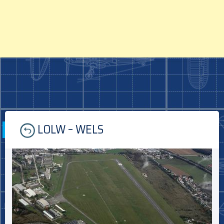
Skip
LOLW – WELS
to
content