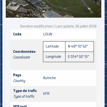
Dernière modification / Last update: 26 juillet 2018
Code
LOLW
Latitude
N 48° 10' 52''
Coordonnées
Longitude
E 014° 02' 15''
Coordinate
Pays
Autriche
Country
Type de trafic
VFR
Type of traffic
VFR nuit