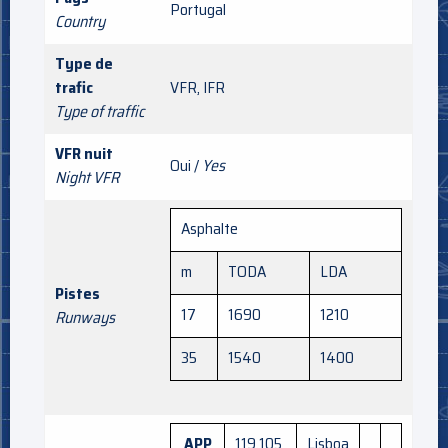
Portugal
Country
Type de
trafic
VFR, IFR
Type of traffic
VFR nuit
Oui /
Yes
Night VFR
Asphalte
m
TODA
LDA
Pistes
17
1690
1210
Runways
35
1540
1400
APP
119.105
Lisboa