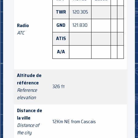
TWR
120.305
GND
121.830
Radio
ATC
ATIS
A/A
Altitude de
référence
326 ft
Reference
elevation
Distance de
la ville
12Km NE from Cascais
Distance of
the city