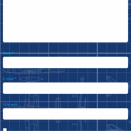
Nom
*
E-mail
*
Site web