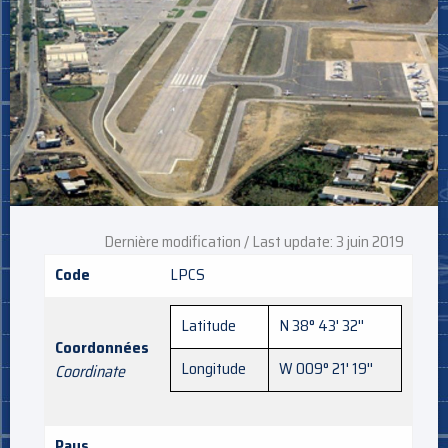
Dernière modification / Last update: 3 juin 2019
Code
LPCS
Latitude
N 38° 43' 32''
Coordonnées
Longitude
W 009° 21' 19''
Coordinate
Pays