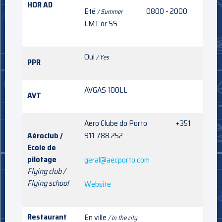
HOR AD
Eté
0800 - 2000
/ Summer
LMT or SS
Oui
/ Yes
PPR
AVGAS 100LL
AVT
Aero Clube do Porto +351
Aéroclub /
911 788 252
Ecole de
pilotage
geral@aecporto.com
Flying club /
Flying school
Website
Restaurant
En ville
/ In the city