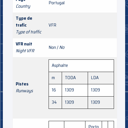
Portugal
Country
Type de
trafic
VFR
Type of traffic
VFR nuit
Non /
No
Night VFR
Asphalte
m
TODA
LDA
Pistes
16
1309
1309
Runways
34
1309
1309
Porto