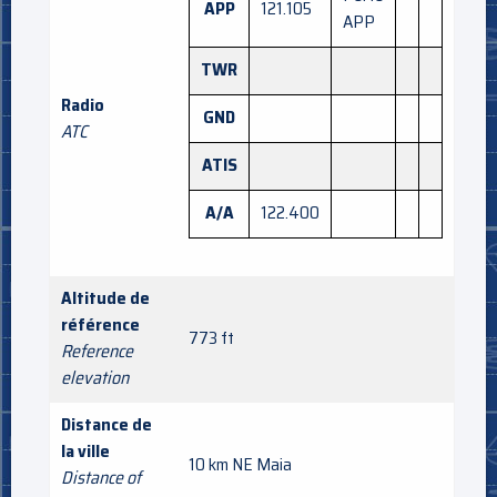
APP
121.105
APP
TWR
Radio
GND
ATC
ATIS
A/A
122.400
Altitude de
référence
773 ft
Reference
elevation
Distance de
la ville
10 km NE Maia
Distance of