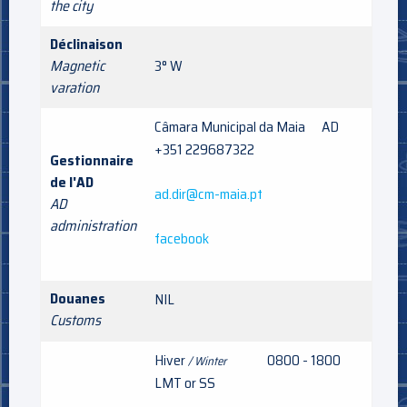
the city
Déclinaison
Magnetic
3° W
varation
Câmara Municipal da Maia AD
+351 229687322
Gestionnaire
de l'AD
ad.dir@cm-maia.pt
AD
administration
facebook
Douanes
NIL
Customs
Hiver
0800 - 1800
/ Winter
LMT or SS