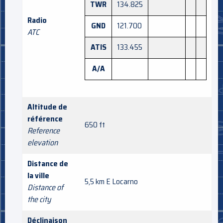
TWR
134.825
Radio
GND
121.700
ATC
ATIS
133.455
A/A
Altitude de
référence
650 ft
Reference
elevation
Distance de
la ville
5,5 km E Locarno
Distance of
the city
Déclinaison