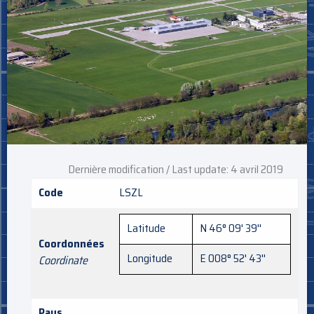
Dernière modification / Last update: 4 avril 2019
Code
LSZL
Latitude
N 46° 09' 39''
Coordonnées
Longitude
E 008° 52' 43''
Coordinate
Pays