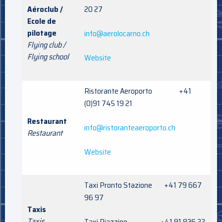
Aéroclub /
20 27
Ecole de
pilotage
info@aerolocarno.ch
Flying club /
Flying school
Website
Ristorante Aeroporto +41
(0)91 745 19 21
Restaurant
info@ristoranteaeroporto.ch
Restaurant
Website
Taxi Pronto Stazione +41 79 667
96 97
Taxis
Taxis
Taxi Riazzino +41 91 826 33