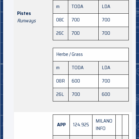
m
TODA
LDA
Pistes
08C
700
700
Runways
26C
700
700
Herbe / Grass
m
TODA
LDA
08R
600
700
26L
700
600
MILANO
APP
124.925
INFO