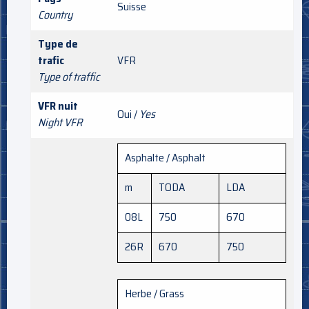
Suisse
Country
Type de
trafic
VFR
Type of traffic
VFR nuit
Oui /
Yes
Night VFR
Asphalte / Asphalt
m
TODA
LDA
08L
750
670
26R
670
750
Herbe / Grass