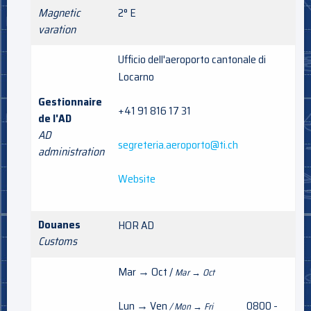
Magnetic
2° E
varation
Ufficio dell'aeroporto cantonale di
Locarno
Gestionnaire
+41 91 816 17 31
de l'AD
AD
segreteria.aeroporto@ti.ch
administration
Website
Douanes
HOR AD
Customs
Mar → Oct /
Mar → Oct
Lun → Ven
0800 -
/ Mon → Fri