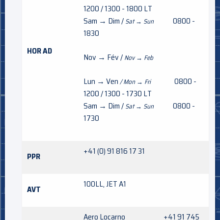
1200 / 1300 - 1800 LT
Sam → Dim /
0800 -
Sat → Sun
1830
HOR AD
Nov → Fév /
Nov → Feb
Lun → Ven
0800 -
/ Mon → Fri
1200 / 1300 - 1730 LT
Sam → Dim /
0800 -
Sat → Sun
1730
+41 (0) 91 816 17 31
PPR
100LL, JET A1
AVT
Aero Locarno +41 91 745