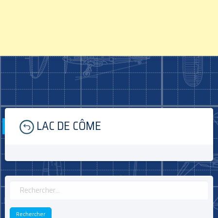
Skip
LAC DE CÔME
to
content
Rechercher :