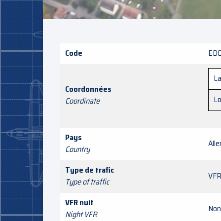
Code
ED
La
Coordonnées
Lo
Coordinate
Pays
All
Country
Type de trafic
VF
Type of traffic
VFR nuit
Non
Night VFR