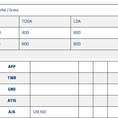
rbe / Grass
TODA
LDA
8
800
800
6
800
800
APP
TWR
GND
ATIS
A/A
128,160