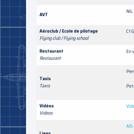
NIL
AVT
Aéroclub / Ecole de pilotage
Cf 
Flying club / Flying school
Restaurant
En v
Restaurant
Per
Taxis
Taxis
Pe
Vidéos
Vide
Videos
AIS
Liens