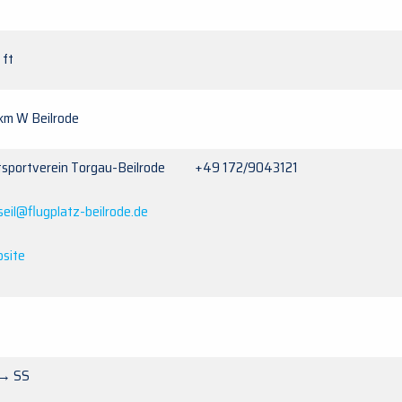
 ft
 km W Beilrode
tsportverein Torgau-Beilrode +49 172/9043121
seil@flugplatz-beilrode.de
site
→ SS