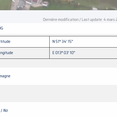
Dernière modification / Last update: 4 mars
OG
titude
N 51° 34' 15''
ngitude
E 013° 03' 10''
emagne
R
 /
No