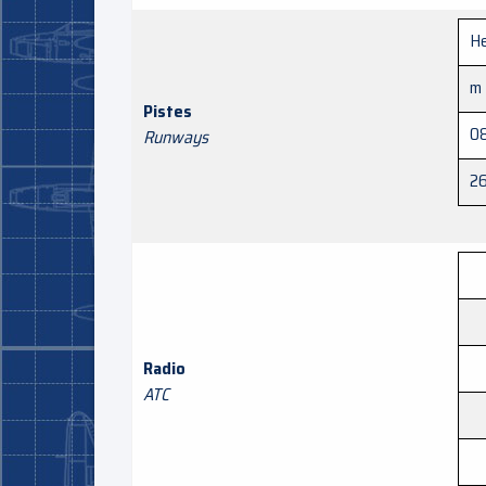
He
m
Pistes
0
Runways
2
Radio
ATC