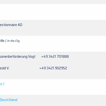
Gestionnaire AD
ille /
In the City
sonenbeförderung Vogt +49 3421 701888
tzold V. +49 3421 902952
o 1
 Deutchland