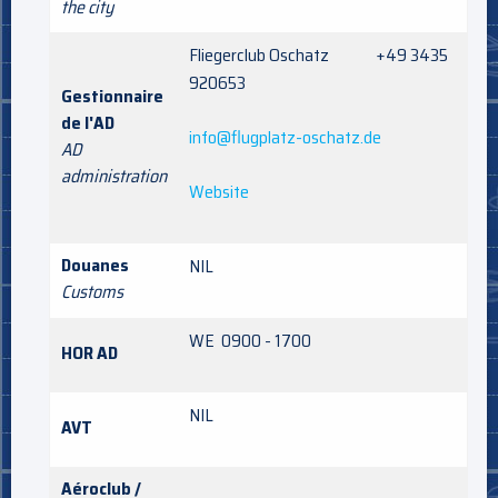
the city
Fliegerclub Oschatz +49 3435
920653
Gestionnaire
de l'AD
info@flugplatz-oschatz.de
AD
administration
Website
Douanes
NIL
Customs
WE 0900 - 1700
HOR AD
NIL
AVT
Aéroclub /