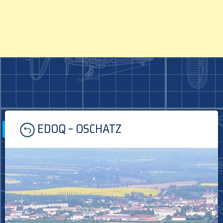
Skip
EDOQ – OSCHATZ
to
content