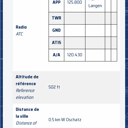
APP
125.800
Langen
TWR
Radio
GND
ATC
ATIS
A/A
120.430
Altitude de
référence
502 ft
Reference
elevation
Distance de
la ville
0.5 km W Oschatz
Distance of