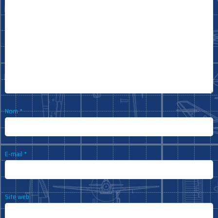
Nom
*
E-mail
*
Site web