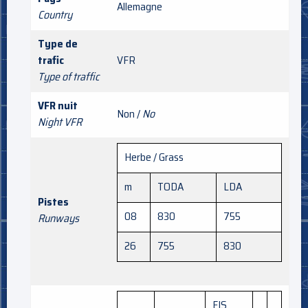
Allemagne
Country
Type de
trafic
VFR
Type of traffic
VFR nuit
Non /
No
Night VFR
Herbe / Grass
m
TODA
LDA
Pistes
08
830
755
Runways
26
755
830
FIS