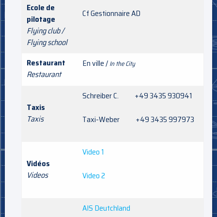
Ecole de
Cf Gestionnaire AD
pilotage
Flying club /
Flying school
Restaurant
En ville /
In the City
Restaurant
Schreiber C. +49 3435 930941
Taxis
Taxis
Taxi-Weber +49 3435 997973
Video 1
Vidéos
Videos
Video 2
AIS Deutchland