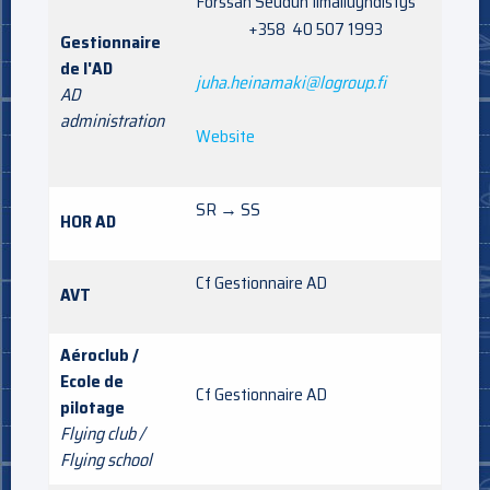
Forssan Seudun Ilmailuyhdistys
+358 40 507 1993
Gestionnaire
de l'AD
juha.heinamaki@logroup.fi
AD
administration
Website
SR → SS
HOR AD
Cf Gestionnaire AD
AVT
Aéroclub /
Ecole de
Cf Gestionnaire AD
pilotage
Flying club /
Flying school