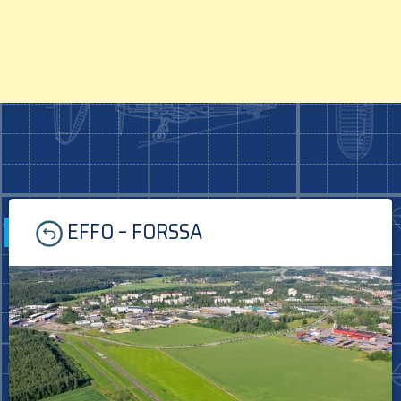
Skip
EFFO – FORSSA
to
content