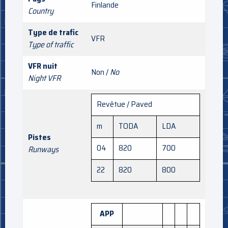
Finlande
Country
Type de trafic
VFR
Type of traffic
VFR nuit
Non /
No
Night VFR
Revêtue / Paved
m
TODA
LDA
Pistes
04
820
700
Runways
22
820
800
APP