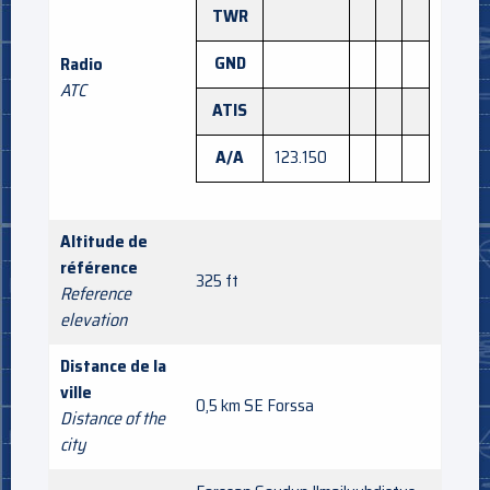
TWR
GND
Radio
ATC
ATIS
A/A
123.150
Altitude de
référence
325 ft
Reference
elevation
Distance de la
ville
0,5 km SE Forssa
Distance of the
city