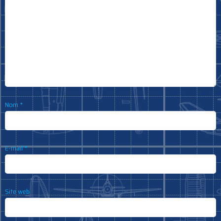
Nom
*
E-mail
*
Site web