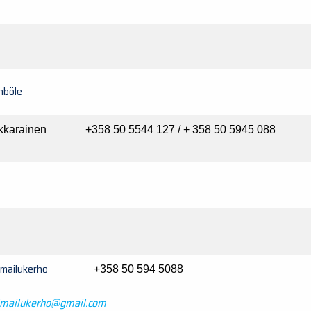
nböle
kkarainen +358 50 5544 127 / + 358 50 5945 088
on.Ilmailukerho
+358 50 594 5088
ilmailukerho@gmail.com