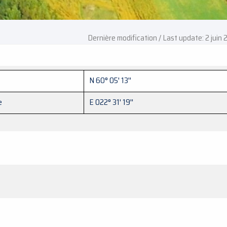
Dernière modification / Last update: 2 juin
N 60° 05' 13''
e
E 022° 31' 19''