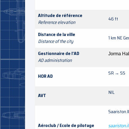
Altitude de référence
46 ft
Reference elevation
Distance de la ville
1 km NE Ge
Distance of the city
Gestionnaire de l'AD
Jorma Ha
AD administration
SR → SS
HOR AD
NIL
AVT
Saarist
Aéroclub / Ecole de pilotage
saariston.