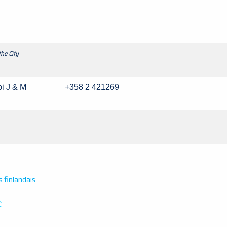
the City
rpi J & M +358 2 421269
 finlandais
C