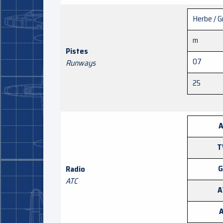
Herbe / G
m
Pistes
07
Runways
25
A
T
G
Radio
ATC
A