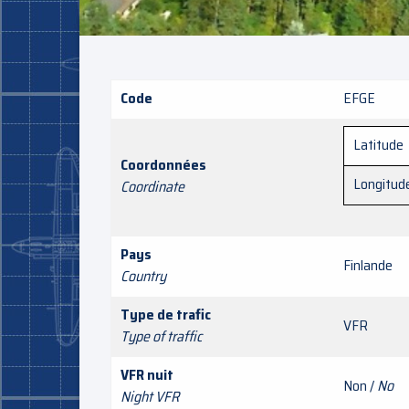
Code
EFGE
Latitude
Coordonnées
Longitud
Coordinate
Pays
Finlande
Country
Type de trafic
VFR
Type of traffic
VFR nuit
Non /
No
Night VFR