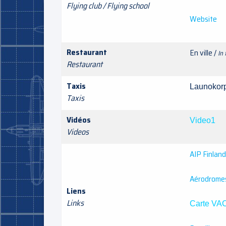
Flying club / Flying school
Website
Restaurant
En ville /
In 
Restaurant
Taxis
Launoko
Taxis
Vidéos
Video1
Videos
AIP Finland
Aérodromes
Liens
Links
Carte VA