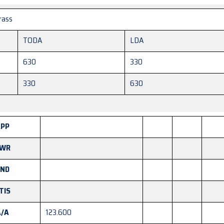
rass
TODA
LDA
630
330
330
630
PP
WR
ND
TIS
A/A
123.600