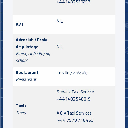
+44 1485 520257
NIL
AVT
Aéroclub / Ecole
de pilotage
NIL
Flying club / Flying
school
Restaurant
En ville
/ In the city
Restaurant
Steve's Taxi Service
+44 1485 540019
Taxis
Taxis
A & A Taxi Services
+44 7979 748450