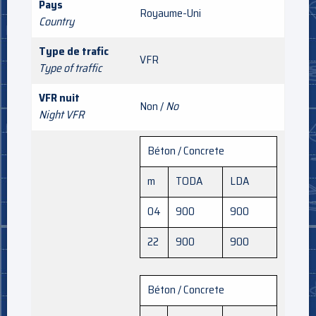
Pays
Royaume-Uni
Country
Type de trafic
VFR
Type of traffic
VFR nuit
Non /
No
Night VFR
Béton / Concrete
m
TODA
LDA
04
900
900
22
900
900
Béton / Concrete