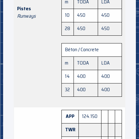
m
TODA
LDA
Pistes
10
450
450
Runways
28
450
450
Béton / Concrete
m
TODA
LDA
14
400
400
32
400
400
APP
124.150
TWR