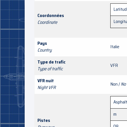
Latitu
Coordonnées
Longit
Coordinate
Pays
Italie
Country
Type de trafic
VFR
Type of traffic
VFR nuit
Non /
No
Night VFR
Asphal
m
Pistes
08