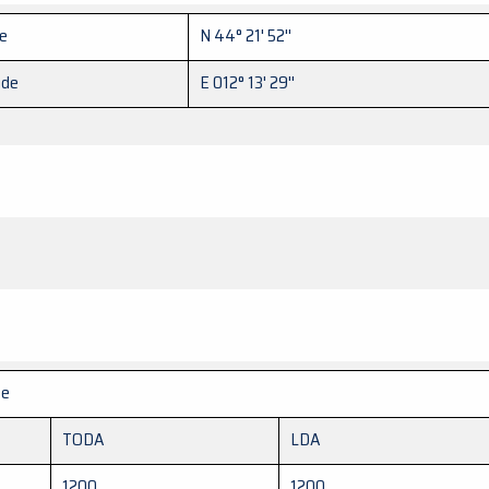
de
N 44° 21' 52''
ude
E 012° 13' 29''
te
TODA
LDA
1200
1200