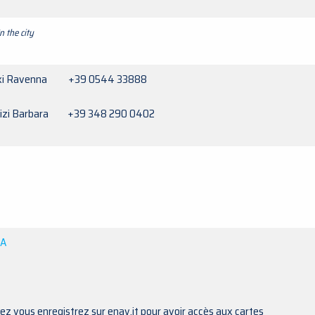
In the city
axi Ravenna +39 0544 33888
vizi Barbara +39 348 290 0402
IA
z vous enregistrez sur enav.it pour avoir accès aux cartes