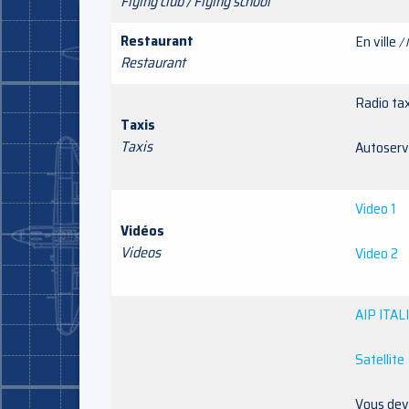
Flying club / Flying school
Restaurant
En ville
/ 
Restaurant
Radio t
Taxis
Taxis
Autoser
Video 1
Vidéos
Videos
Video 2
AIP ITAL
Satellite
Vous deve