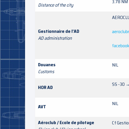
3.78 NM 
Distance of the city
AEROC
Gestionnaire de l'AD
aeroclub
AD administration
faceboo
Douanes
NIL
Customs
SS -30 
HOR AD
NIL
AVT
Aéroclub / Ecole de pilotage
Cf Gesti