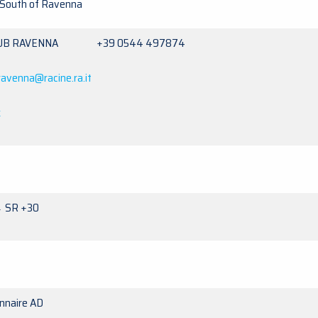
South of Ravenna
LUB RAVENNA +39 0544 497874
ravenna@racine.ra.it
k
→ SR +30
onnaire AD