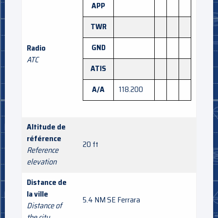
APP
TWR
GND
Radio
ATC
ATIS
A/A
118.200
Altitude de
référence
20 ft
Reference
elevation
Distance de
la ville
5.4 NM SE Ferrara
Distance of
the city