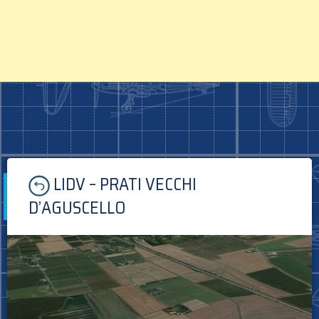
Skip
LIDV – PRATI VECCHI
to
content
D’AGUSCELLO