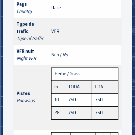
Pays
Italie
Country
Type de
trafic
VFR
Type of traffic
VFR nuit
Non /
No
Night VFR
Herbe / Grass
m
TODA
LDA
Pistes
10
750
750
Runways
28
750
750