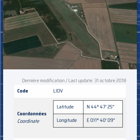
Dernière modification / Last update: 31 octobre 2018
Code
LIDV
Latitude
N 44° 47' 25''
Coordonnées
Longitude
E 011° 40' 09''
Coordinate