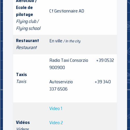
Aéroclub /
Ecole de
Cf Gestionnaire AD
pilotage
Flying club /
Flying school
Restaurant
En ville
/ In the city
Restaurant
Radio Taxi Consorzio +39 0532
900900
Taxis
Taxis
Autoservizio +39 340
337 6506
Video 1
Vidéos
Video 2
Videos