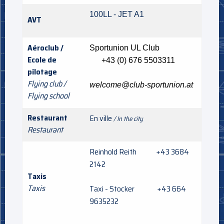
100LL - JET A1
AVT
Aéroclub /
Sportunion UL Club
Ecole de
+43 (0) 676 5503311
pilotage
Flying club /
welcome@club-sportunion.at
Flying school
Restaurant
En ville
/ In the city
Restaurant
Reinhold Reith +43 3684
2142
Taxis
Taxis
Taxi - Stocker +43 664
9635232