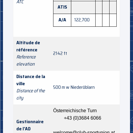
ATC
ATIS
A/A
122,700
Altitude de
référence
2142 ft
Reference
elevation
Distance de la
ville
500 m w Niederöblarn
Distance of the
city
Österreichische Turn
+43 (0)3684 6066
Gestionnaire
de l'AD
welcome@club-sportunion.at