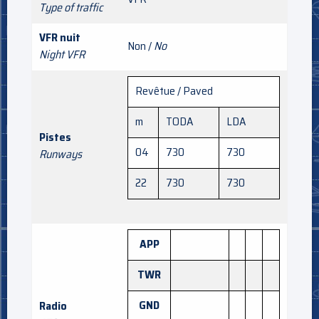
Type of traffic
VFR nuit
Non /
No
Night VFR
Revêtue / Paved
m
TODA
LDA
Pistes
04
730
730
Runways
22
730
730
APP
TWR
GND
Radio