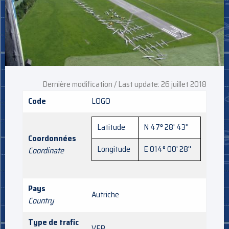
Dernière modification / Last update: 26 juillet 2018
Code
LOGO
Latitude
N 47° 28' 43''
Coordonnées
Longitude
E 014° 00' 28''
Coordinate
Pays
Autriche
Country
Type de trafic
VFR